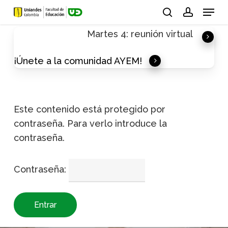
Skip
Menu
to
search
account
Martes 4: reunión virtual
main
content
¡Únete a la comunidad AYEM!
Este contenido está protegido por
contraseña. Para verlo introduce la
contraseña.
Contraseña: