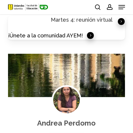
Skip
Menu
to
search
account
Martes 4: reunión virtual
main
content
¡Únete a la comunidad AYEM!
Andrea Perdomo