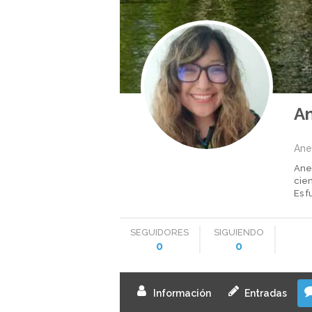
An
Ane
Ane
cie
Es 
SEGUIDORES
SIGUIENDO
0
0
Información
Entradas