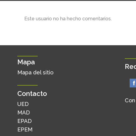
Este usuario no ha hecho comentarios.
Mapa
Red
Mapa del sitio
Contacto
Con
UED
MAD
EPAD
EPEM