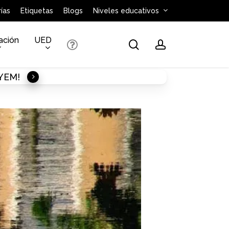
ías
Etiquetas
Blogs
Niveles educativos
ación
UED
search
account
AYEM!