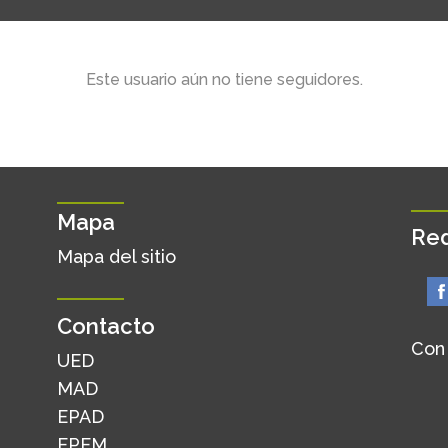
Este usuario aún no tiene seguidores.
Mapa
Red
Mapa del sitio
Contacto
Con
UED
MAD
EPAD
EPEM