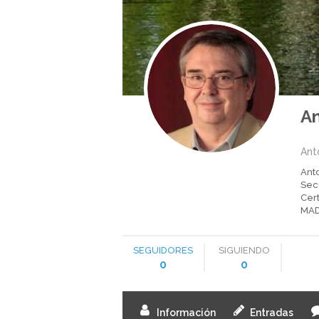
An
Ant
Ant
Sec
Cert
MAD
SEGUIDORES
SIGUIENDO
0
0
Información
Entradas