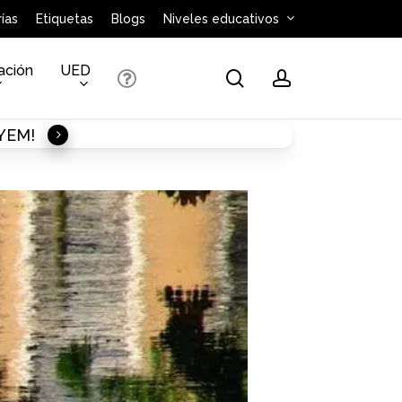
ías
Etiquetas
Blogs
Niveles educativos
ación
UED
search
account
AYEM!