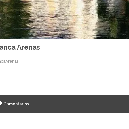
anca Arenas
ncaArenas
Comentarios