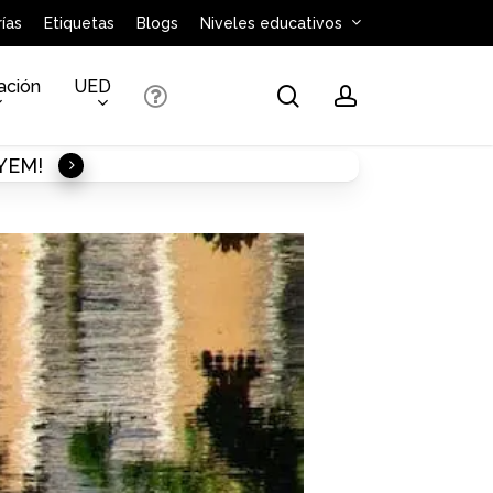
ías
Etiquetas
Blogs
Niveles educativos
ación
UED
search
account
AYEM!