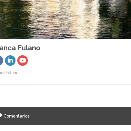
anca Fulano
ncaFulano
Comentarios