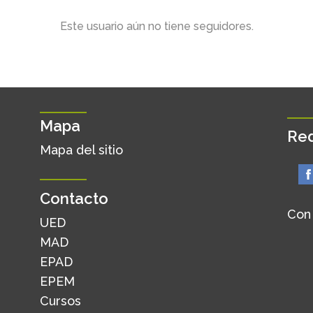
Este usuario aún no tiene seguidores.
Mapa
Red
Mapa del sitio
Contacto
Con
UED
MAD
EPAD
EPEM
Cursos