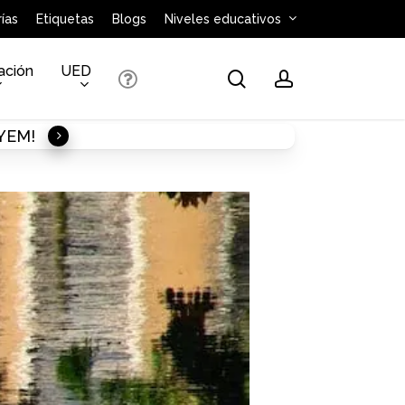
ías
Etiquetas
Blogs
Niveles educativos
ación
UED
search
account
AYEM!