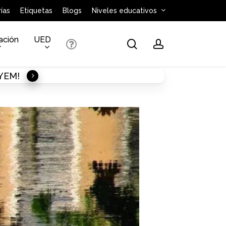
ías
Etiquetas
Blogs
Niveles educativos
ación
UED
search
account
AYEM!