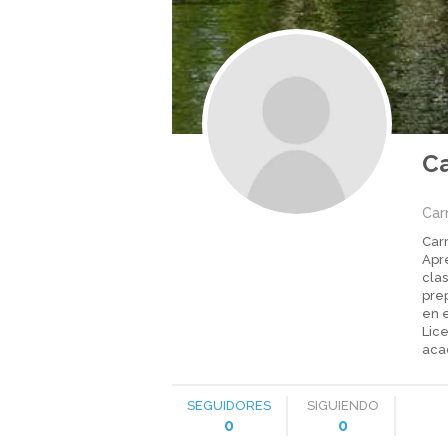
C
Ca
Car
Apre
cla
pre
en e
Lic
aca
SEGUIDORES
SIGUIENDO
0
0