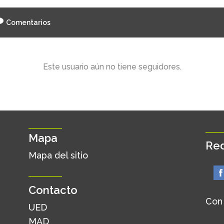
Comentarios
Este usuario aún no tiene seguidores.
Mapa
Red
Mapa del sitio
Contacto
Con
UED
MAD