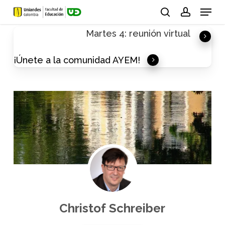
Skip
Menu
to
search
account
Martes 4: reunión virtual
main
content
¡Únete a la comunidad AYEM!
Christof Schreiber