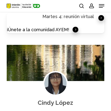
Skip
Menu
to
search
account
Martes 4: reunión virtual
main
content
¡Únete a la comunidad AYEM!
Cindy López