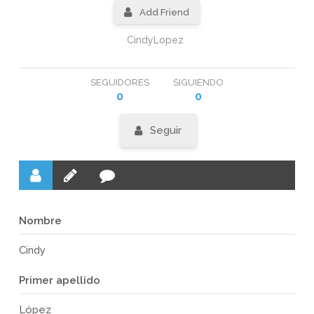
Add Friend
CindyLopez
SEGUIDORES
SIGUIENDO
0
0
Seguir
Nombre
Cindy
Primer apellido
López