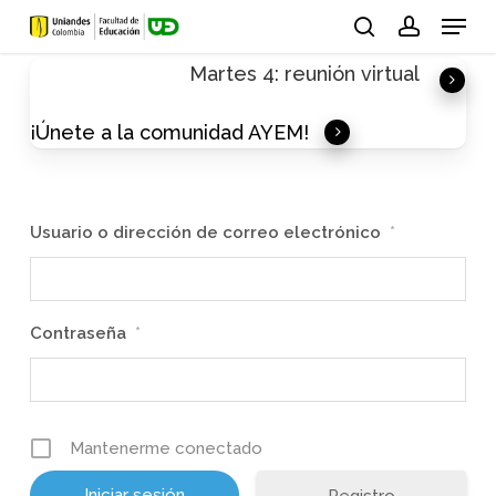
Skip
Menu
to
search
account
Martes 4: reunión virtual
main
content
¡Únete a la comunidad AYEM!
Usuario o dirección de correo electrónico
*
Contraseña
*
Mantenerme conectado