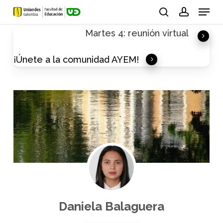
Skip
Menu
to
search
account
Martes 4: reunión virtual
main
content
¡Únete a la comunidad AYEM!
Daniela Balaguera