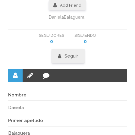
Add Friend
DanielaBalaguera
SEGUIDORES
SIGUIENDO
0
0
Seguir
Nombre
Daniela
Primer apellido
Balaguera