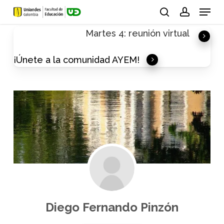
Skip
Menu
to
search
account
Martes 4: reunión virtual
main
content
¡Únete a la comunidad AYEM!
Diego Fernando Pinzón