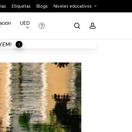
ías
Etiquetas
Blogs
Niveles educativos
ación
UED
search
account
AYEM!