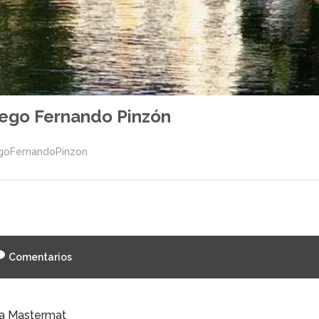
ego Fernando Pinzón
goFernandoPinzon
Comentarios
a Mastermat