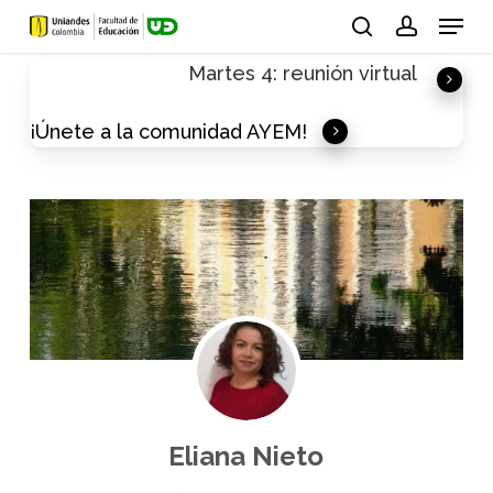
Skip
Menu
to
search
account
Martes 4: reunión virtual
main
content
¡Únete a la comunidad AYEM!
Eliana Nieto