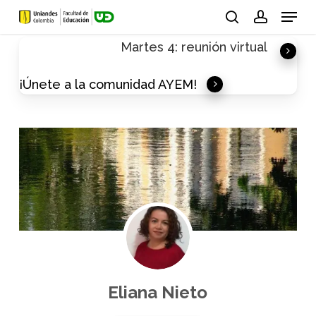
Skip
Menu
to
search
account
Martes 4: reunión virtual
main
content
¡Únete a la comunidad AYEM!
Eliana Nieto