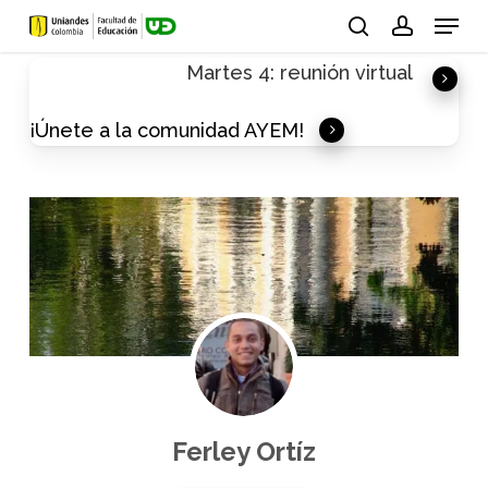
Skip
Menu
to
search
account
Martes 4: reunión virtual
main
content
¡Únete a la comunidad AYEM!
Ferley Ortíz