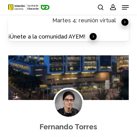
Skip
Menu
to
search
account
Martes 4: reunión virtual
main
content
¡Únete a la comunidad AYEM!
Fernando Torres