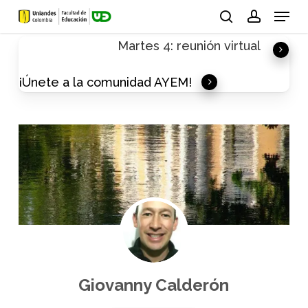
Skip
Menu
to
search
account
Martes 4: reunión virtual
main
content
¡Únete a la comunidad AYEM!
Giovanny Calderón