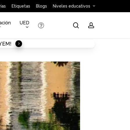
ías
Etiquetas
Blogs
Niveles educativos
ación
UED
search
account
AYEM!