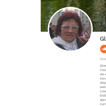
Gl
Glo
Glor
Col
de e
esco
dep
ases
coo
Did
apro
cur