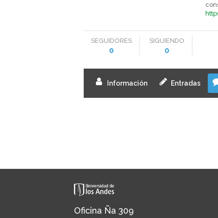
con
htt
SEGUIDORES
SIGUIENDO
0
0
Información
Entradas
Oficina Ña 309