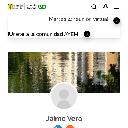
Skip
Menu
to
search
account
Martes 4: reunión virtual
main
content
¡Únete a la comunidad AYEM!
Jaime Vera