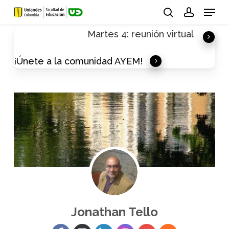
Skip
Menu
to
search
account
Martes 4: reunión virtual
main
content
¡Únete a la comunidad AYEM!
Jonathan Tello