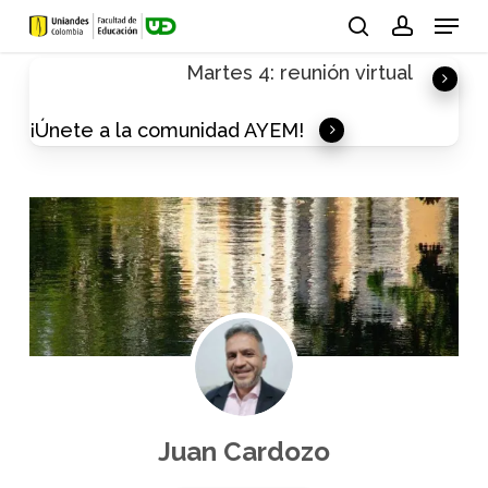
Skip
Menu
to
search
account
Martes 4: reunión virtual
main
content
¡Únete a la comunidad AYEM!
Juan Cardozo