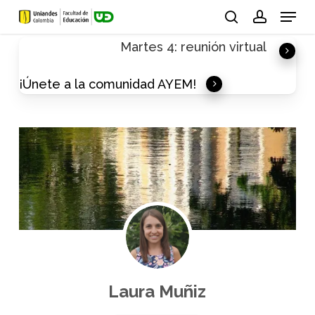
Skip
Menu
to
search
account
Martes 4: reunión virtual
main
content
¡Únete a la comunidad AYEM!
Laura Muñiz