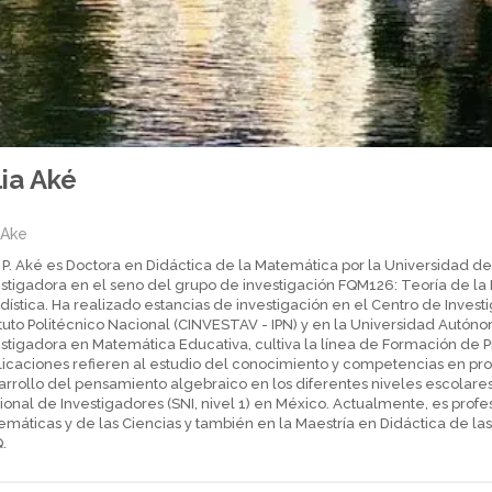
lia Aké
aAke
ia P. Aké es Doctora en Didáctica de la Matemática por la Universidad
estigadora en el seno del grupo de investigación FQM126: Teoría de l
dística. Ha realizado estancias de investigación en el Centro de Inves
tituto Politécnico Nacional (CINVESTAV - IPN) y en la Universidad Aut
stigadora en Matemática Educativa, cultiva la línea de Formación de 
licaciones refieren al estudio del conocimiento y competencias en pr
rrollo del pensamiento algebraico en los diferentes niveles escolares
onal de Investigadores (SNI, nivel 1) en México. Actualmente, es profe
máticas y de las Ciencias y también en la Maestría en Didáctica de las
.