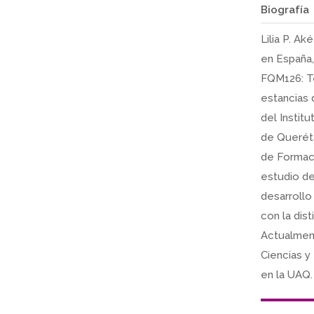
Biografía
Lilia P. A
en España,
FQM126: Te
estancias 
del Instit
de Queréta
de Formaci
estudio d
desarrollo
con la dis
Actualment
Ciencias y
en la UAQ.