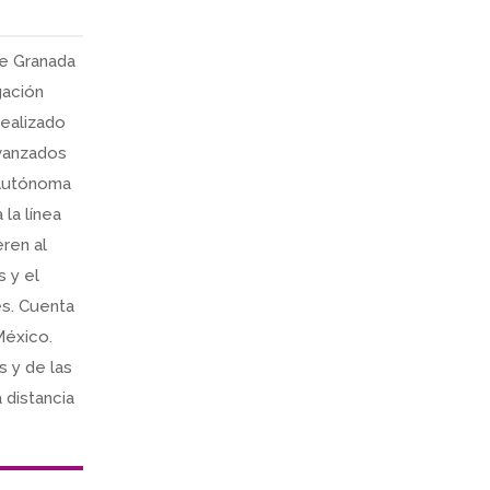
de Granada
gación
realizado
Avanzados
 Autónoma
la línea
ren al
 y el
es. Cuenta
México.
s y de las
 distancia