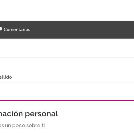
Comentarios
ellido
mación personal
s un poco sobre tí.