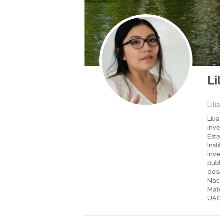
Li
Lili
Lil
inv
Esta
Ins
inve
pub
desa
Naci
Mate
UAQ