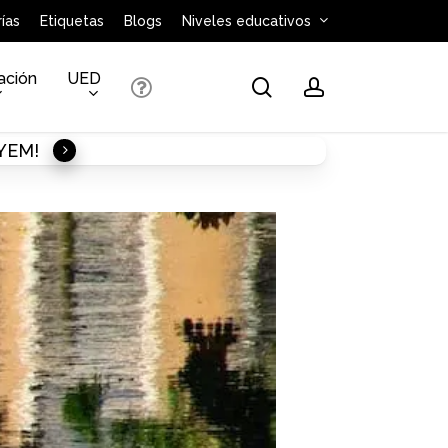
ías
Etiquetas
Blogs
Niveles educativos
ación
UED
search
account
AYEM!