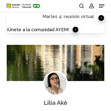
Skip
Menu
to
search
account
Martes 4: reunión virtual
main
content
¡Únete a la comunidad AYEM!
Lilia Aké