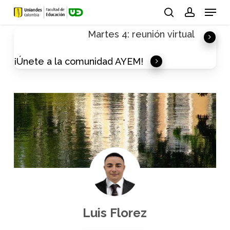
Skip
Menu
to
search
account
Martes 4: reunión virtual
main
content
¡Únete a la comunidad AYEM!
Luis Florez