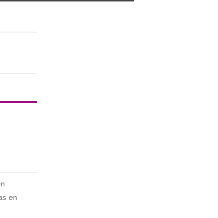
en
as en