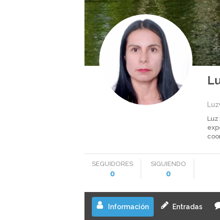
L
Lu
Luz
exp
coo
SEGUIDORES
SIGUIENDO
0
0
Información
Entradas