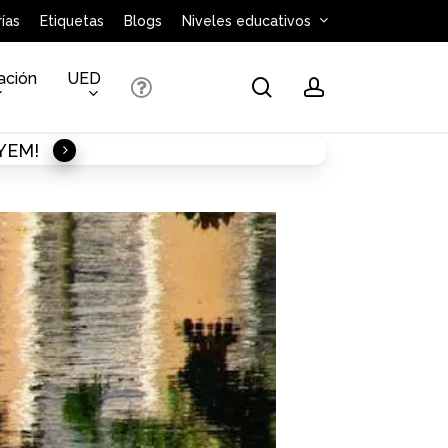
ías
Etiquetas
Blogs
Niveles educativos
ación
UED
search
account
AYEM!