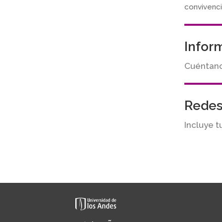
convivenci
Infor
Cuéntanos
Redes
Incluye t