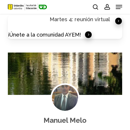
Skip
Menu
to
search
account
Martes 4: reunión virtual
main
content
¡Únete a la comunidad AYEM!
Manuel Melo