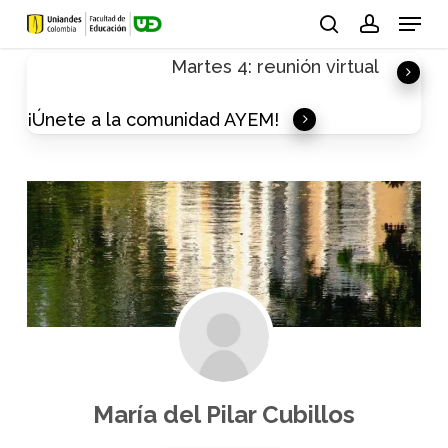
Skip
Menu
to
search
account
Martes 4: reunión virtual
main
content
¡Únete a la comunidad AYEM!
María del Pilar Cubillos