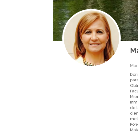
Ma
Mar
Dori
par
Obli
Fac
Mie
Inm
de l
cien
meto
Pon
Mat