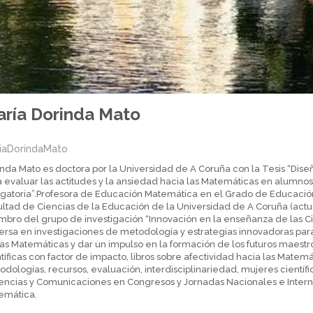
ría Dorinda Mato
iaDorindaMato
nda Mato es doctora por la Universidad de A Coruña con la Tesis “Diseñ
a evaluar las actitudes y la ansiedad hacia las Matemáticas en alumn
gatoria”.Profesora de Educación Matemática en el Grado de Educación 
ultad de Ciencias de la Educación de la Universidad de A Coruña (actu
mbro del grupo de investigación “Innovación en la enseñanza de las Ci
ersa en investigaciones de metodología y estrategias innovadoras para
as Matemáticas y dar un impulso en la formación de los futuros maestro
tíficas con factor de impacto, libros sobre afectividad hacia las Mate
dologías, recursos, evaluación, interdisciplinariedad, mujeres científic
encias y Comunicaciones en Congresos y Jornadas Nacionales e Inter
emática.