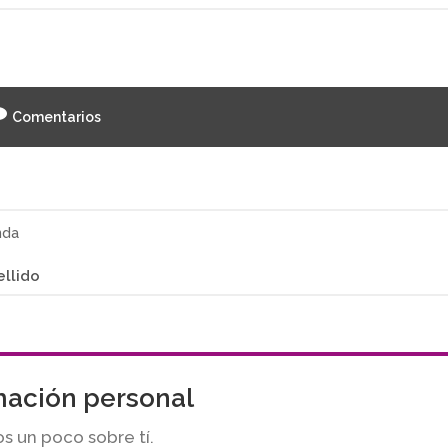
Comentarios
nda
ellido
mación personal
s un poco sobre tí.