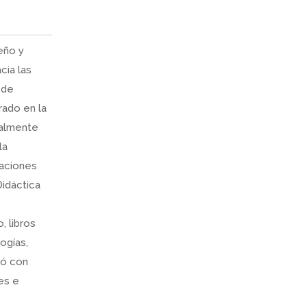
eño y
cia las
 de
rado en la
ualmente
la
gaciones
Didáctica
, libros
ogías,
ipó con
es e