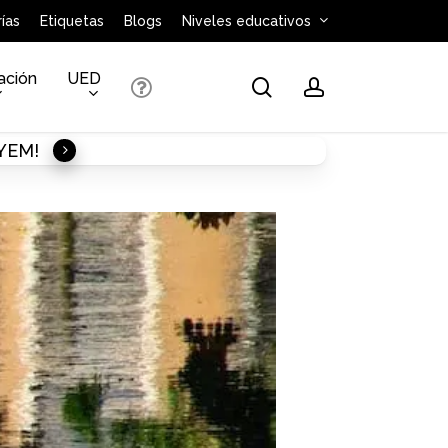
ías
Etiquetas
Blogs
Niveles educativos
ación
UED
search
account
AYEM!