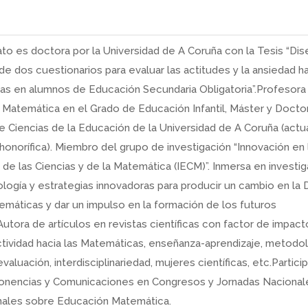
to es doctora por la Universidad de A Coruña con la Tesis “Dis
 de dos cuestionarios para evaluar las actitudes y la ansiedad ha
s en alumnos de Educación Secundaria Obligatoria”.Profesora
Matemática en el Grado de Educación Infantil, Máster y Docto
e Ciencias de la Educación de la Universidad de A Coruña (act
honorífica). Miembro del grupo de investigación “Innovación en 
de las Ciencias y de la Matemática (IECM)”. Inmersa en investi
ogía y estrategias innovadoras para producir un cambio en la 
emáticas y dar un impulso en la formación de los futuros
utora de artículos en revistas científicas con factor de impacto
tividad hacia las Matemáticas, enseñanza-aprendizaje, metodol
valuación, interdisciplinariedad, mujeres científicas, etc.Partic
Ponencias y Comunicaciones en Congresos y Jornadas Nacional
nales sobre Educación Matemática.