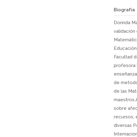
Biografía
Dorinda Ma
validación
Matemática
Educación 
Facultad d
profesora 
enseñanza 
de metodol
de las Mat
maestros.A
sobre afec
recursos, e
diversas 
Internacio