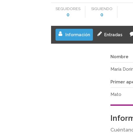
SEGUIDORES
SIGUIENDO
0
0
Información
Entradas
Nombre
María Dori
Primer ap
Mato
Infor
Cuéntano