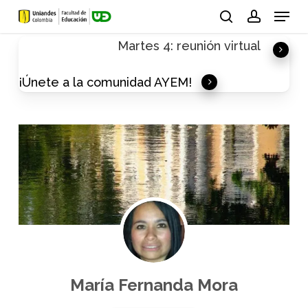
Skip
Menu
to
search
account
Martes 4: reunión virtual
main
content
¡Únete a la comunidad AYEM!
María Fernanda Mora