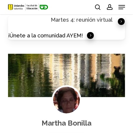
Skip
Menu
to
search
account
Martes 4: reunión virtual
main
content
¡Únete a la comunidad AYEM!
Martha Bonilla