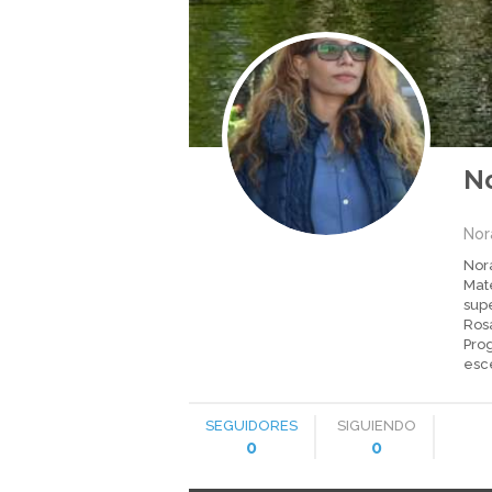
No
Nor
Nora
Mat
sup
Rosa
Pro
esce
SEGUIDORES
SIGUIENDO
0
0