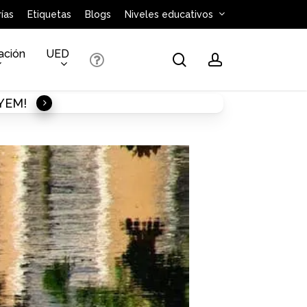
ías
Etiquetas
Blogs
Niveles educativos
ación
UED
search
account
AYEM!