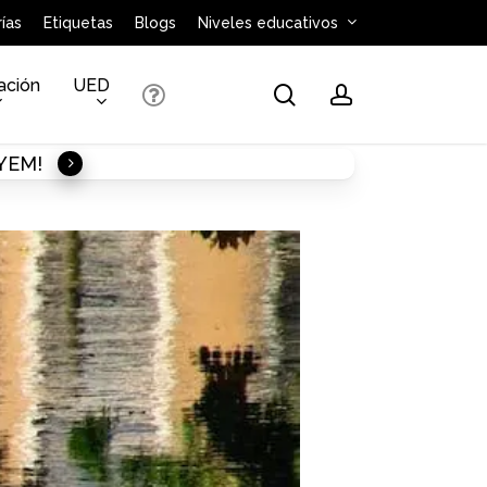
ías
Etiquetas
Blogs
Niveles educativos
ación
UED
search
account
AYEM!