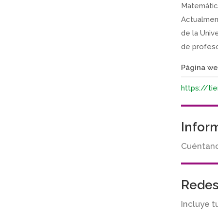
Matemática
Actualment
de la Univ
de profeso
Página we
https://t
Infor
Cuéntanos
Redes
Incluye t