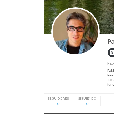
Pa
Pab
Pabl
Inn
de 
fun
SEGUIDORES
SIGUIENDO
0
0