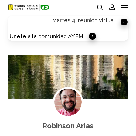
Skip
Menu
to
search
account
Martes 4: reunión virtual
main
content
¡Únete a la comunidad AYEM!
Robinson Arias