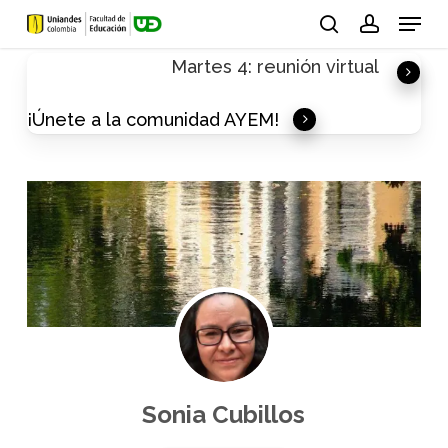
Skip
Menu
to
search
account
Martes 4: reunión virtual
main
content
¡Únete a la comunidad AYEM!
Sonia Cubillos