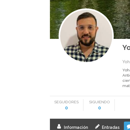
Yo
Yoh
Yoh
Ant
cie
mate
SEGUIDORES
SIGUIENDO
0
0
Información
Entradas