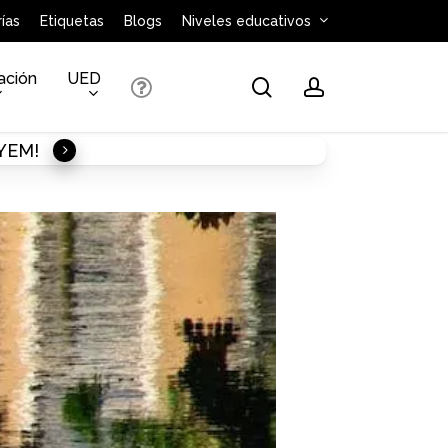
ías
Etiquetas
Blogs
Niveles educativos
ación
UED
search
account
AYEM!