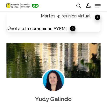
Skip
Menu
to
search
account
Martes 4: reunión virtual
main
content
¡Únete a la comunidad AYEM!
Yudy Galindo