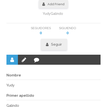
Add Friend
YudyGalindo
SEGUIDORES
SIGUIENDO
0
0
Seguir
Nombre
Yudy
Primer apellido
Galindo