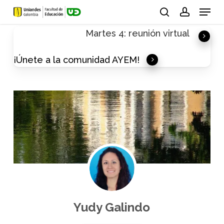
Skip
Menu
to
search
account
Martes 4: reunión virtual
main
content
¡Únete a la comunidad AYEM!
Yudy Galindo