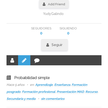
Add Friend
YudyGalindo
SEGUIDORES
SIGUIENDO
0
0
Seguir
Probabilidad simple
Hace 5 años
en:
Aprendizaje
,
Enseñanza
,
Formación
posgrado
,
Formación profesional
,
Presentación MAD
,
Recurso
,
Secundaria y media
sin comentarios