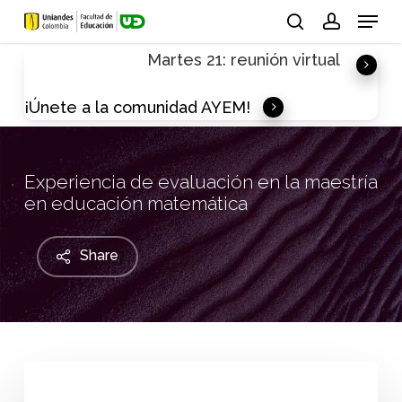
Skip
Menu
to
search
account
Martes 21: reunión virtual
main
content
¡Únete a la comunidad AYEM!
Experiencia de evaluación en la maestría
en educación matemática
Share