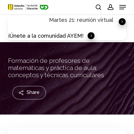
Skip
Menu
to
search
account
Martes 21: reunión virtual
main
content
¡Únete a la comunidad AYEM!
Formación de profesores de
matemáticas y práctica de aula:
conceptos y técnicas curriculares
Share