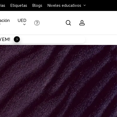
ías
Etiquetas
Blogs
Niveles educativos
ación
UED
search
account
AYEM!