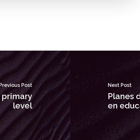
Previous Post
Next Post
t primary
Planes 
level
en educ