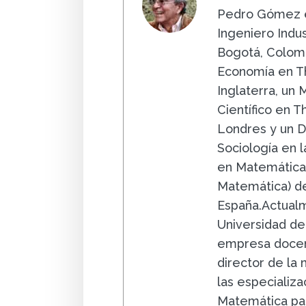
Pedro Gómez e
Ingeniero Indus
Bogotá, Colomb
Economía en Th
Inglaterra, un
Científico en 
Londres y un D
Sociología en la
en Matemáticas
Matemática) de
España.Actualm
Universidad de
empresa docent
director de la
las especializa
Matemática par