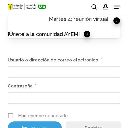
Skip
Menu
to
search
account
Martes 4: reunión virtual
main
content
¡Únete a la comunidad AYEM!
Usuario o dirección de correo electrónico
*
Contraseña
*
Mantenerme conectado