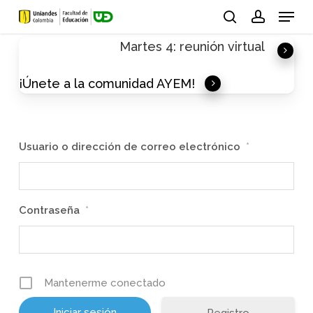
Skip
Menu
to
search
account
Martes 4: reunión virtual
main
content
¡Únete a la comunidad AYEM!
Usuario o dirección de correo electrónico
*
Contraseña
*
Mantenerme conectado