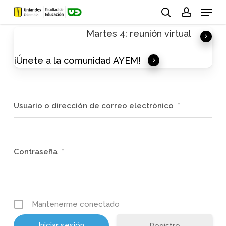
Skip
Menu
to
search
account
Martes 4: reunión virtual
main
content
¡Únete a la comunidad AYEM!
Usuario o dirección de correo electrónico
*
Contraseña
*
Mantenerme conectado