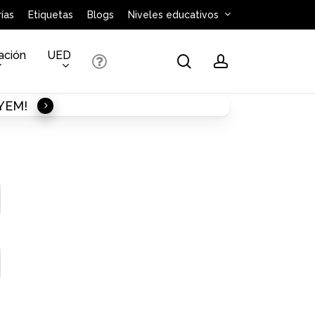
ías
Etiquetas
Blogs
Niveles educativos
ación
UED
search
account
AYEM!