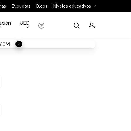
ías
Etiquetas
Blogs
Niveles educativos
ación
UED
search
account
AYEM!