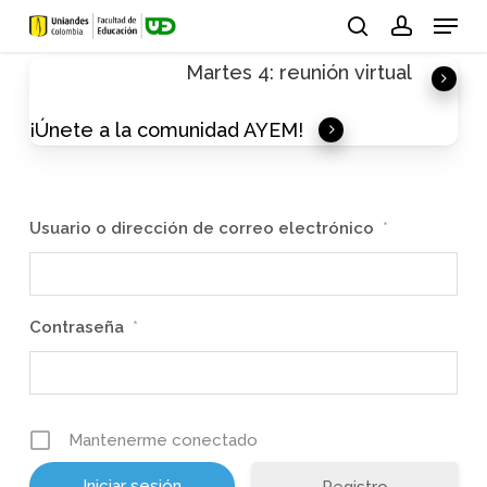
Skip
Menu
to
search
account
Martes 4: reunión virtual
main
content
¡Únete a la comunidad AYEM!
Usuario o dirección de correo electrónico
*
Contraseña
*
Mantenerme conectado