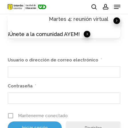
Skip
Menu
to
search
account
Martes 4: reunión virtual
main
content
¡Únete a la comunidad AYEM!
Usuario o dirección de correo electrónico
*
Contraseña
*
Mantenerme conectado