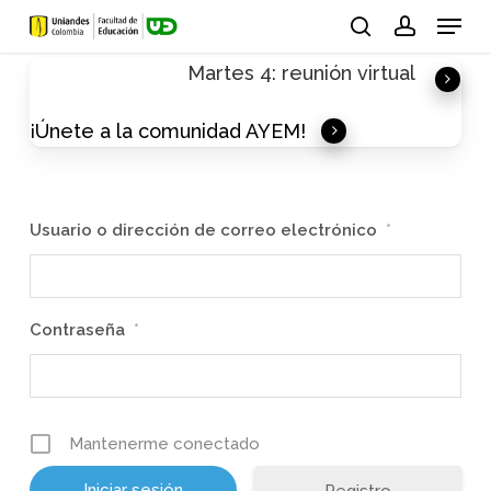
Skip
Menu
to
search
account
Martes 4: reunión virtual
main
content
¡Únete a la comunidad AYEM!
Usuario o dirección de correo electrónico
*
Contraseña
*
Mantenerme conectado